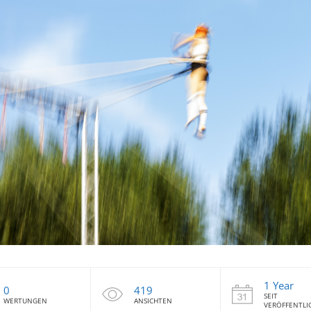
1 Year
0
419
SEIT
WERTUNGEN
ANSICHTEN
VERÖFFENTL