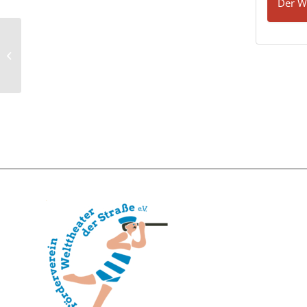
Der W
U18-Fotowettbewerb-2024