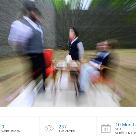
10 Month
0
237
SEIT
WERTUNGEN
ANSICHTEN
VERÖFFENTL